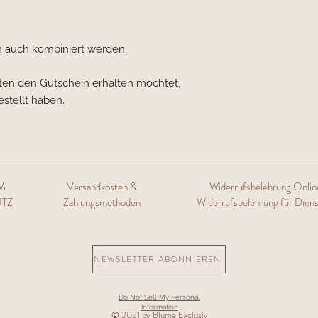
n auch kombiniert werden.
ten den Gutschein erhalten möchtet,
bestellt haben.
M
Versandkosten &
Widerrufsbelehrung Onli
TZ
Zahlungsmethoden
Widerrufsbelehrung für Diens
NEWSLETTER ABONNIEREN
Do Not Sell My Personal
Information
© 2021 by Blume Exclusiv