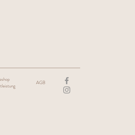
neshop
AGB
tleistung